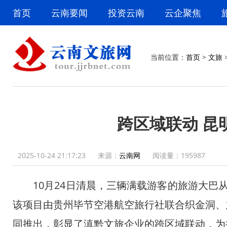
首页
云南要闻
投资云南
云企聚焦
当前位置：
首页
>
文旅
跨区域联动 昆
2025-10-24 21:17:23
来源：
云南网
阅读量：
195987
10月24日清晨，三辆满载游客的旅游大巴从昆
该项目由贵州毕节空港航空旅行社联合织金洞、
同推出，彰显了滇黔文旅企业的跨区域联动，为