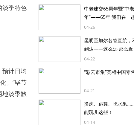
的淡季特色
中老建交65周年暨“中
年”——65年 我们在一
04-26
昆明至加尔各答直航，2
到达——这么远 那么近
04-22
，预计日均
“彩云市集”亮相中国零
转化。”毕节
04-21
两地淡季旅
扮虎、跳舞、吃水果…
能玩儿这些！
04-14