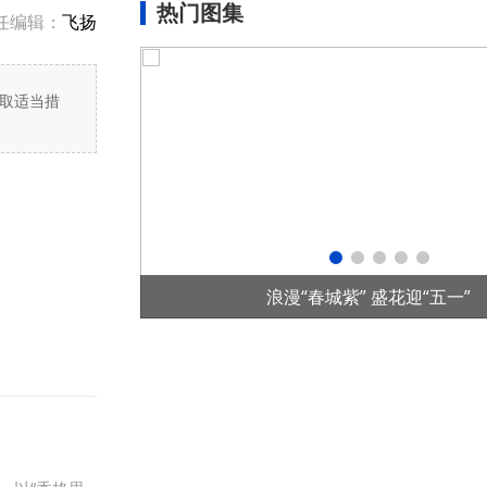
热门图集
任编辑：
飞扬
取适当措
项目在老挝投运
浪漫“春城紫” 盛花迎“五一”