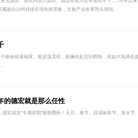
座无虚席、景区内游人如织、酒店民宿入住率居高不下……今年以来
庆藏族自治州持续呈现热闹景象，文旅产业发展势头强劲。
千
万千银镜错落铺展，银波荡漾间，斑斓色彩交织辉映，宛如大地调色
客。
年的德宏就是那么任性
排，德宏就凭“专属假期”狠狠圈粉！元旦、春节、目瑙纵歌节、泼水节