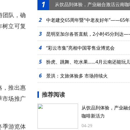
1
从饮品到体验，产业融合激活云南咖
游团队，确
2
中老建交65周年暨“中老友好年”——65年
作树立可复
3
起
昆明至加尔各答直航，2小时45分到达—
4
么近
“彩云市集”亮相中国零售业博览会
5
扮虎、跳舞、吃水果……4月云南还能玩
6
景洪：文旅体验多 市场持续火
略，推出惠
推荐阅读
季市场推广
从饮品到体验，产业融
咖啡新活力
冬季游览体
04-29