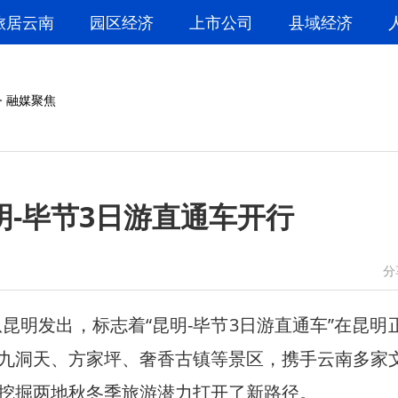
旅居云南
园区经济
上市公司
县域经济
>
融媒聚焦
明-毕节3日游直通车开行
微信
微博
分
明发出，标志着“昆明-毕节3日游直通车”在昆明
九洞天、方家坪、奢香古镇等景区，携手云南多家
挖掘两地秋冬季旅游潜力打开了新路径。