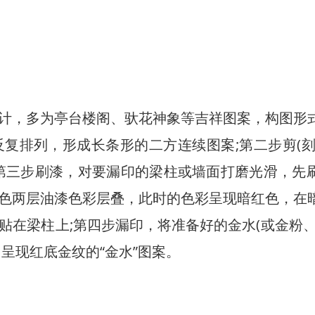
，多为亭台楼阁、驮花神象等吉祥图案，构图形
复排列，形成长条形的二方连续图案;第二步剪(刻
第三步刷漆，对要漏印的梁柱或墙面打磨光滑，先
色两层油漆色彩层叠，此时的色彩呈现暗红色，在
在梁柱上;第四步漏印，将准备好的金水(或金粉、
呈现红底金纹的“金水”图案。