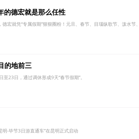
年的德宏就是那么任性
排，德宏就凭“专属假期”狠狠圈粉！元旦、春节、目瑙纵歌节、泼水节
目的地前三
日至23日，通过调休形成9天“春节假期”。
昆明-毕节3日游直通车”在昆明正式启动