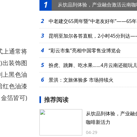
1
从饮品到体验，产业融合激活云南咖
2
中老建交65周年暨“中老友好年”——65年
3
起
昆明至加尔各答直航，2小时45分到达—
4
式上通常将
么近
“彩云市集”亮相中国零售业博览会
)出装饰图
5
扮虎、跳舞、吃水果……4月云南还能玩
刷上黑色油
6
景洪：文旅体验多 市场持续火
暗红色油漆
金箔皆可)
推荐阅读
从饮品到体验，产业融
咖啡新活力
04-29