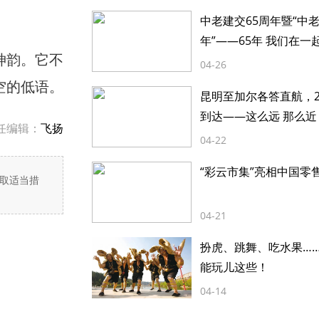
中老建交65周年暨“中
年”——65年 我们在一
神韵。它不
04-26
空的低语。
昆明至加尔各答直航，2
到达——这么远 那么近
任编辑：
飞扬
04-22
“彩云市集”亮相中国零
取适当措
04-21
扮虎、跳舞、吃水果…
能玩儿这些！
04-14