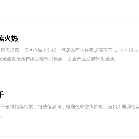
续火热
座无虚席、景区内游人如织、酒店民宿入住率居高不下……今年以来
庆藏族自治州持续呈现热闹景象，文旅产业发展势头强劲。
中企承建东南亚单体最大光伏
千
万千银镜错落铺展，银波荡漾间，斑斓色彩交织辉映，宛如大地调色
客。