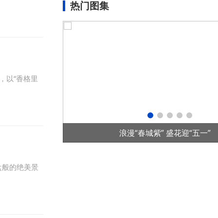
热门图集
，以“香格里
项目在老挝投运
浪漫“春城紫” 盛花迎“五一”
盘般的绝美景