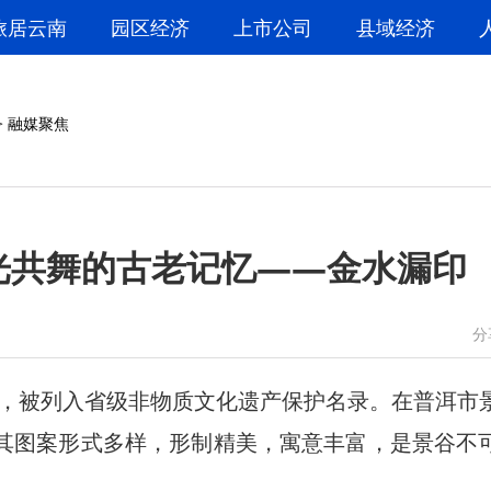
旅居云南
园区经济
上市公司
县域经济
>
融媒聚焦
时光共舞的古老记忆——金水漏印
微信
微博
分
被列入省级非物质文化遗产保护名录。在普洱市
，其图案形式多样，形制精美，寓意丰富，是景谷不