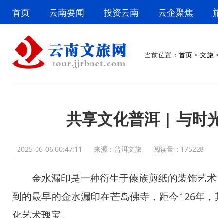
首页
云南要闻
投资云南
云企聚焦
当前位置：
首页
>
文旅
共享文化普洱 | 与
2025-06-06 00:47:11
来源：普洱文旅
阅读量：
175228
金水漏印是一种衍生于傣族剪纸的装饰艺术，
到的最早的金水漏印在芒岛佛寺，距今126年
化艺术瑰宝。