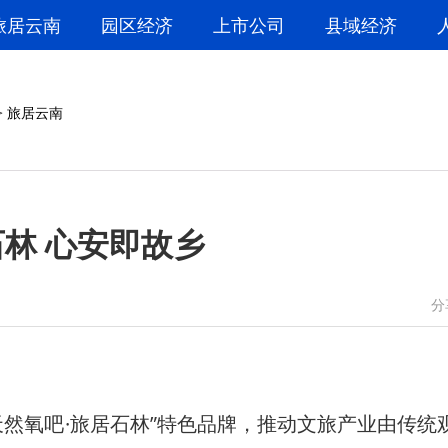
旅居云南
园区经济
上市公司
县域经济
>
旅居云南
林 心安即故乡
微信
微博
分
氧吧·旅居石林”特色品牌，推动文旅产业由传统