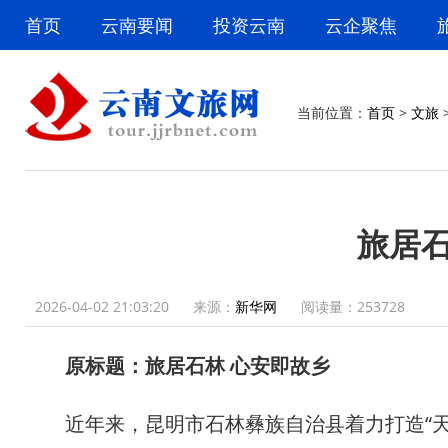
首页
云南要闻
投资云南
云企聚焦
当前位置：
首页
>
文旅
旅居石
2026-04-02 21:03:20
来源：
新华网
阅读量：
253728
原标题：旅居石林 心安即故乡
近年来，昆明市石林彝族自治县着力打造“天然