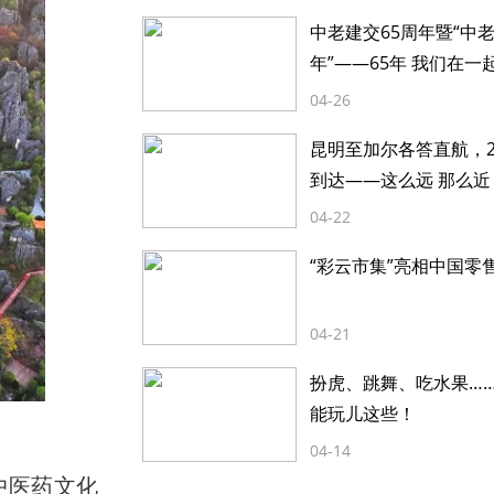
中老建交65周年暨“中
年”——65年 我们在一
04-26
昆明至加尔各答直航，2
到达——这么远 那么近
04-22
“彩云市集”亮相中国零
04-21
扮虎、跳舞、吃水果…
能玩儿这些！
04-14
中医药文化