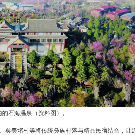
内的石海温泉（资料图）。
矣美堵村等将传统彝族村落与精品民宿结合，让