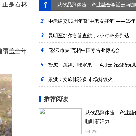
1
，正是石林
从饮品到体验，产业融合激活云南咖
2
中老建交65周年暨“中老友好年”——65年
3
起
昆明至加尔各答直航，2小时45分到达—
4
建覆盖全年
么近
“彩云市集”亮相中国零售业博览会
5
扮虎、跳舞、吃水果……4月云南还能玩
6
景洪：文旅体验多 市场持续火
推荐阅读
从饮品到体验，产业融
咖啡新活力
04-29