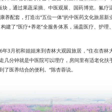
板块，通过果蔬采摘、中医观展、国药博览、氟疗
康养配套，打造出“五位一体”的中医药文化旅居新
构建了“医疗+养老”全服务体系，涵盖医疗、护理
6年3月初和姐姐来到杏林大观园旅居，“住在杏林
走几分钟就是中医院可以理疗，房间里有适老化扶
大光伏项目在老挝投运
浪漫“春城紫” 盛花迎“
到了医养结合的便利。”陈杏蓉说。