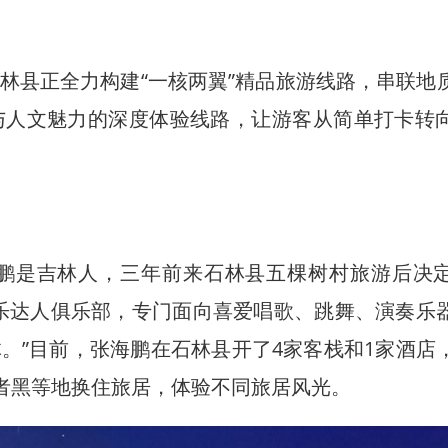
县正全力构建“一核两翼”精品旅游线路，串联地
与人文魅力的深度体验线路，让游客从简单打卡转
是吉林人，三年前来石林县五棵树村旅游后决
乐达人俱乐部，专门面向喜爱唱歌、跳舞、演奏乐
。”目前，张海鹏在石林县开了4家客栈和1家酒店
普者黑等地换住旅居，体验不同旅居风光。