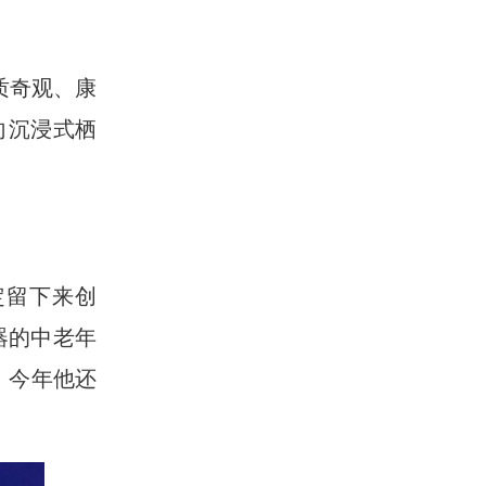
质奇观、康
向沉浸式栖
定留下来创
器的中老年
，今年他还