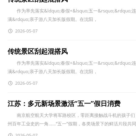
作为率先落实&ldquo;春假+&lsquo;五一&rsquo;&r
满&rdquo;亲子游八天加长版假期。在沈阳，
2026-05-07
传统景区刮起混搭风
作为率先落实&ldquo;春假+&lsquo;五一&rsquo;&r
满&rdquo;亲子游八天加长版假期。在沈阳，
2026-05-07
江苏：多元新场景激活“五一”假日消费
南京航空航天大学将军路校区，零距离接触战斗机的孩子们，
州百年工业史的一角……“五一”假期，各类场景下的鲜活片段共
2026-05-07