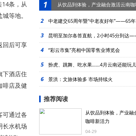
1
14条，从
从饮品到体验，产业融合激活云南咖
盐城等地。
2
中老建交65周年暨“中老友好年”——65年
3
起
昆明至加尔各答直航，2小时45分到达—
返回后可享
4
么近
“彩云市集”亮相中国零售业博览会
5
扮虎、跳舞、吃水果……4月云南还能玩
旗下酒店住
6
景洪：文旅体验多 市场持续火
咖啡店及健
推荐阅读
从饮品到体验，产业融
旅客可通过各
咖啡新活力
明长水机场
04-29