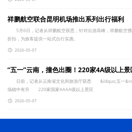
祥鹏航空联合昆明机场推出系列出行福利
5月6日，记者从祥鹏航空获悉，针对出游高峰，祥鹏航空携
折扣，为旅客提供一站式出行实惠。
2026-05-07
“五一”云南，撞色出圈！220家4A级以上景区
日前，记者从云南省文化和旅游厅获悉 &ldquo;五一&
场稳中有升 220家国家AAAA级以上景区
2026-05-07