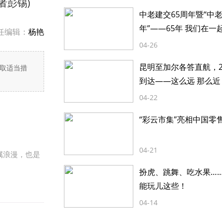
者彭锡)
中老建交65周年暨“中
年”——65年 我们在一
任编辑：
杨艳
04-26
昆明至加尔各答直航，2
取适当措
到达——这么远 那么近
04-22
“彩云市集”亮相中国零
04-21
属浪漫，也是
扮虎、跳舞、吃水果…
能玩儿这些！
04-14